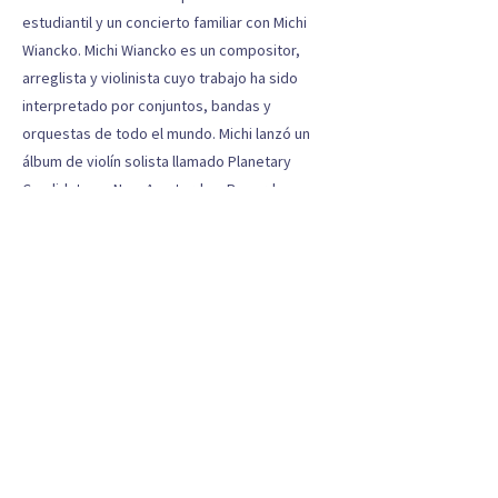
estudiantil y un concierto familiar con Michi
Wiancko. Michi Wiancko es un compositor,
arreglista y violinista cuyo trabajo ha sido
interpretado por conjuntos, bandas y
orquestas de todo el mundo. Michi lanzó un
álbum de violín solista llamado Planetary
Candidate en New Amsterdam Records, y es
directora de Antenna Cloud Farm, un festival
de música y una organización de artes
comunitarias con sede en Gill, MA. El concierto
es gratis y abierto al público. Se requieren
máscaras.
Anterior
próximo
PREPARANDO ESTUDIANTES PARA UN FUTURO BRILLANTE A
TRAVÉS DE LA MÚSICA