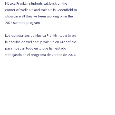
Música Franklin students will busk on the
corner of Wells St. and Main St. in Greenfield to
showcase all they've been working on in the
2024 summer program.
Los estudiantes de Música Franklin tocarán en
la esquina de Wells St. y Main St. en Greenfield
para mostrar todo en lo que han estado
trabajando en el programa de verano de 2024.
Anterior
próximo
PREPARANDO ESTUDIANTES PARA UN FUTURO BRILLANTE A
TRAVÉS DE LA MÚSICA
(413) 475-6681
324 Main Street
Greenfield, MA 01301
info@musicafranklin.org